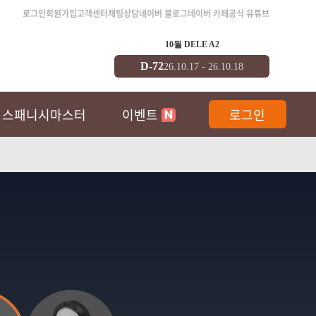
로그인
회원가입
고객센터
채팅상담
네이버 블로그
네이버 카페
공식 유튜브
통대입시 예상
10월 DELE A2
D-72
D
6.10.24 - 26.10.24
26.10.17 - 26.10.18
스패니시마스터
이벤트
로그인