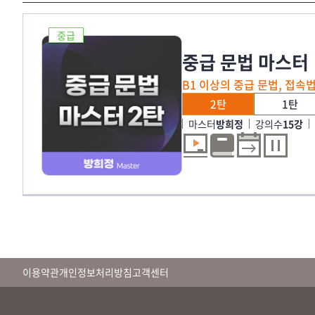
중급
중급 문법 마스터
B1 이상의 중급 문법, 접
2탄
1탄
마스터
방희정
강의수
15강
이용약관
개인정보처리방침
고객센터