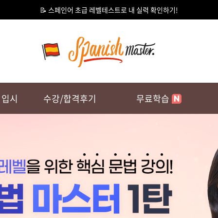
📝 스페인어 초급
레벨테스트
로 내 실력 확인하기!
왕초보 발음
최*영
재미있게 배우고 있어요
🎁 카톡 채널 추가하고 3천원 할인받기 >
1. 시험 준비 시작 시기 및 시험
🎫 스페인어 전공생 인증하고
10%
할인 쿠폰 받자!
E C1/C2
통대입시 예상
시험 목표는 아니고 개인적 성취
✨
NEW
✨초급 스페인어 어휘와 문법 940제
D-78
D-71
14 - 26.11.15
26.10.24 - 26.10.24
2
2. 학습 목표
여행지에 갔을 때 주문을 하거나
 입시
수강/합격후기
무료학습
인사말을 나누는 수준!
3. 학습 방법(교재와 강의)과 팁
외우는 것이 너무 싫어요.. 억지
외워지고 익숙해지도록 많이 봅
왕초보 문법 1탄
4. 수업에 대한 후기 (학습이 
용*형
김유정 선생님 감사합
상세히 설명해주시면 좋습니다.
20년만에 스페인어를 다시 배
강의 길이가 짧아서 좋아요. 개인
스패니시마스터에 패키지 강의