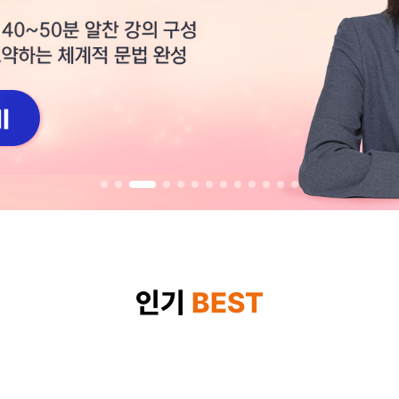
하고 보니까 더 좋더라구요. 앞
왕초보 문법부터 듣는 중입니다
듣겠습니다!
김유정 선생님께서 주제별로 명
잘해주셔서 잊고있던 기억들이 
스페인어에 대한 재미와 열정을
남은기간 분발해서 델레 강의까
스페인어 자문자답 질문일기 
박*슬
스페니쉬마스터로 마
스페니쉬마스터로 마스터고고
고고 고고씽
인기
BEST
오늘처음알았는데
여기서 많이 배워야겠어요.
그라시아스
스페니쉬마스터로 마스터고고