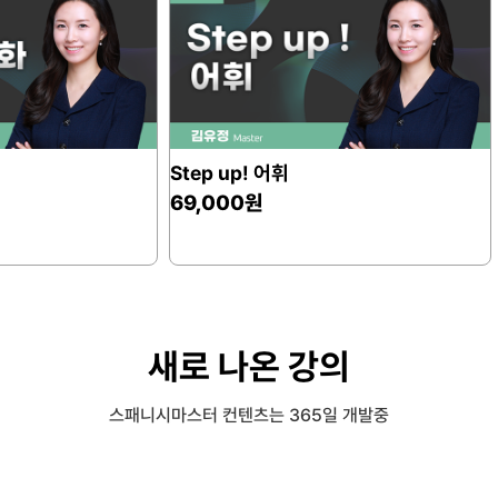
왕초보 문법 1탄
이*숙
드디어 왕초보 문법 1
작년 직장 다니면서 여러번 등록
재수강하고 하기를 반복하다가
올해는 맘 잡고 드디어! 왕초보
마무리했습니다.
Step up! 문법
아직 2탄, 3탄에 스텝업까지 
69,000원
델레시험 목표를 향해 열심히 
꾸준히 하니 오히려 더 재미있
인강이지만 세심하게 가르쳐 
있어서 너무 좋습니다.
새로 나온 강의
왕초보 문법 1탄
배*한
쉽게 배우는 스페인어!
스패니시마스터 컨텐츠는 365일 개발중
어렵지 않고 쉽게 설명해주셔서
노력하게 되는 스페인어 인강!
여행 유튜브를 보고 관심가진 