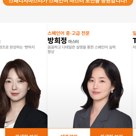
스패니시마스터가 스페인어 마스터 도전을 응원합니다!
수 있게 되었더라구요.
선생님의 친절하고 상세한 강의
되었어요.
쉽게 외울 수 있는 연상법도 알
왕초보 문법 1탄
스페인어 중·고급 전문
일상회화
않을 것 같아요.
유*호
고민끝에 선택한 스패
방희정
Tere
마스터
선생님 덕분에 스페인어에 더욱
틈틈히 인강수업 반복해서 학습
성하는 '뻔하지
꼼꼼하고 디테일한 설명을 통한 스페인어 실력
저널리즘 전
향상
정말 즐겁고 재미있는 강의였습
오랫동안 고민했었는데 체계적으
듣고 있습니다. 수강기간 종료시
연장이 되어 3~4번이상 학습하
않아도 좋네요.열심히 해보려 
왕초보 문법 1탄