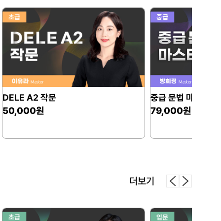
니다
건 작년부터였지만 직장
중급 문법 마스터 2탄
중급 문법 마스
힘들었어요.
79,000원
79,000원
는 목표를 세우고 올해는
어휘와 왕초보 문법
수업을 들으니 낱장을
 훨씬 좋습니다.
더보기
도않고 새로워서 다시
해서 설명을 찾아들을 수