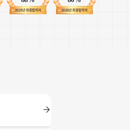
생기는 것 같아요! 복습
도 되서 여러모로 너무
 되질 않아서 그 부분은
2025년 최종합격자
2026년 최종합격자
궁금한지 다 꿰뚫어
어렵지 않은 설명에
 ㅠㅠㅠ
!
!
 준비기간
 목적입니다.
 호텔 체크인, 간단한