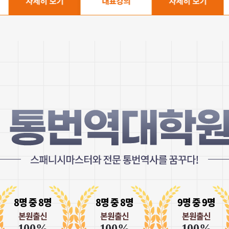
자세히 보기
대표강의
자세히 보기
대
정*돈
수강하길 잘 했다는 생
예전부터 스페인어에 대한 이유
언젠가 남미여행을 가보고싶은 
스페인어를 좀 공부해볼까...해
알아봤는데요
사이트 이름부터 믿음직해서 이
선택한 것 같아요 ㅎㅎ 공부를 
채 안됐지만 스페인 알파벳도 
아직까진 이해안되고 넘어가거나
특이사항들도 다 콕콕 집어서 
하나에 20-30분정도라서 부
막힘없이 술술 나가고있네요ㅎ
왕초보 문법 1탄
언젠가 남미를 여행하게 된다면
한*진
유익한 학습 동영상이
일상생활이 가능 할 정도로는 
A1, A2 목표를 잡고 학습 하
싶어서 시작한 공부인데 열심히
8명 중 8명
8명 중 8명
9명 중 9명
기초 부분이 부족해 수강을 듣게
개인 태블릿이 있어서 수업자료에
본원출신
본원출신
본원출신
되고, 학습하는데 재미가 있어
다운받고 영상시청하면서 같이
100%
100%
100%