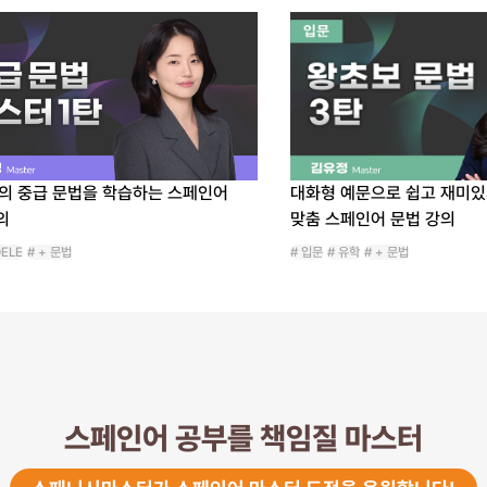
접근하고 공부하여 너무 좋아요
스페인어 능력시험 목표로 열심
해야겠어요
태블릿으로 수강과 필기까지 가
대화형 예문으로 쉽고 재미있게 배우는 왕초보
대화형 예문으로 
맞춤 스페인어 문법 강의
맞춤 스페인어 문법
왕초보 발음
# 입문
# 유학
# + 문법
# 입문
# 유학
# + 문법
김*영
스페인어 왕왕초보입니
안녕하세요. 스페인어 왕왕초보
스페인어에 관심이 항상 있어왔
시작하게 되었어요.
김유정 선생님의 강의는 정말 
정확한 발음과 해당 알파벳과 관
스페인어 공부를 책임질 마스터
많이 되었어요.
왕초보 발음 강의를 다 듣고나니