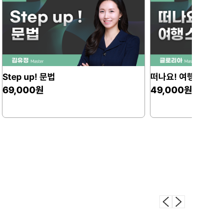
탄 마무리
했다 다 못듣고 또
 어휘와 왕초보 문법1탄을
떠나요! 여행 스페인어
갈길이 멀지만 올해
49,000원
79,000원
해보겠습니다.
어 계속 배우고싶어지네요.
주시고 반복학습할수
 꾸준하게 들으려고
언어인데 이렇게 편하게