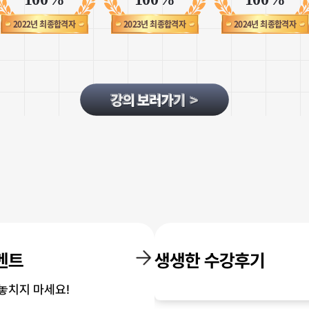
다음 강의까지 도전해볼 용기가 
편하고 책도 따로 구매하지 않아
동영상 시청 부분이 아직 버릇이
2022년 최종합격자
2023년 최종합격자
2024년 최종합격자
좋습니다
제가 노력해야 할 것 같습니다..!
정말 왕초보의 입장에서 뭐가 
보시는듯한 선생님의 자세하고 
감동하지 않을 수 없겠더라고요
잘 선택한 것 같아서 뿌듯합니다!
왕초보 발음
최*영
재미있게 배우고 있어요
1. 시험 준비 시작 시기 및 시험
시험 목표는 아니고 개인적 성취
2. 학습 목표
여행지에 갔을 때 주문을 하거나
벤트
생생한 수강후기
인사말을 나누는 수준!
놓치지 마세요!
3. 학습 방법(교재와 강의)과 팁