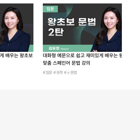
히 공부하고 꾸준히
능해서 공부가 쉬워요!
쉽고 재미있게 배우는 왕초보
대화형 예문으로 쉽고 재미있게 배우는
 강의
맞춤 스페인어 문법 강의
# 입문
# 유학
# + 문법
다.
 학생이에요.
는데, 미루다가 이제서야
최고에요.
련된 단어 등 정말 도움이
 어느새 제가 단어를 읽을