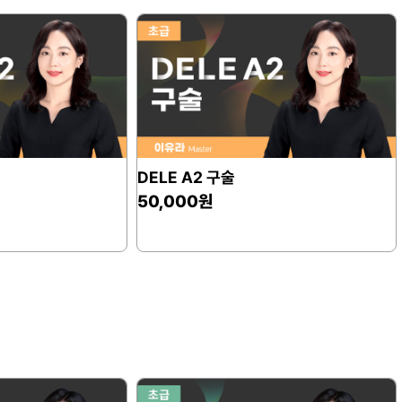
고고 고고씽
오늘처음알았는데
여기서 많이 배워야겠어요.
그라시아스
스페인어 초급의 공부다짐!!!
왕초보 문법 1탄
이*숙
김유정 선생님 감사합
스패니시마스터로 인강 시작한
DELE A2 작문
병행하며 정말 꾸준히 하기가 
50,000원
올해 하반기 델레시험을 보겠다
맘을 다잡고 시작하여 왕초보 
1탄까지 마무리했습니다.
교재를 출력해서 제본을 해서 
클립으로 묶어두고 공부할때보다
무엇보다 초보인만큼 외워지지
돌아가 설명을 듣고싶을때 반복
있어서 좋습니다.