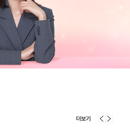
으로 남은 강의도 열심히
.
확하고 쉽게 설명을
되살아나고,
 다시 불태우는 중입니다.
지 다 들어볼게요!
365
스터고고
더보기