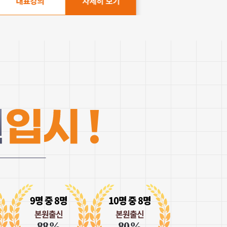
표강의
자세히 보기
각이 들어요 ㅎㅎ
없는 동경심이 있었고,
찰나에 이제 진짜
서 이곳저곳을
곳으로 결정을 했는데 잘
시작한지는 아직 1주일도
모르는 상태였는데
 하는거 없이 어떤
설명해주시고 영상도
담없이 들을수 있다보니
ㅎ
 1년정도 계획중인데
에요
갈고닦아야 하지 않을까
려 수강들은 수강생입니다.
 해봐야겠어요
9명 중 8명
10명 중 8명
 되었는데, 쉽게 암기가
 올라온 pdf파일
본원출신
본원출신
 중도포기 확률도 낮아져서
 강의자료 보면되니
88%
80%