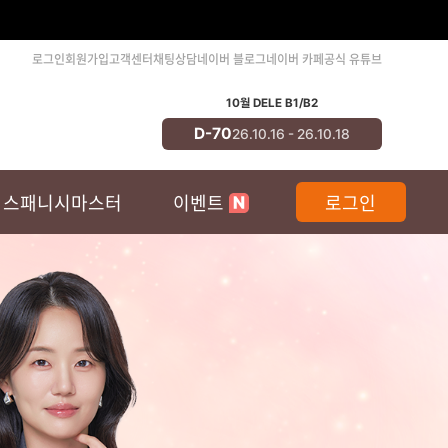
!
로그인
회원가입
고객센터
채팅상담
네이버 블로그
네이버 카페
공식 유튜브
 준비기간
10월 DELE A2
10월 DELE B1/B2
 목적입니다.
D-70
D
6.10.17 - 26.10.18
26.10.16 - 26.10.18
 호텔 체크인, 간단한
스패니시마스터
이벤트
로그인
로 외우기 보다 그냥
니다.
어떻게 도움이 되었는지
니다.
)
우고 싶어서 검색하다가
적으로는 1.2 배속 정도
가 있어서 신청해서